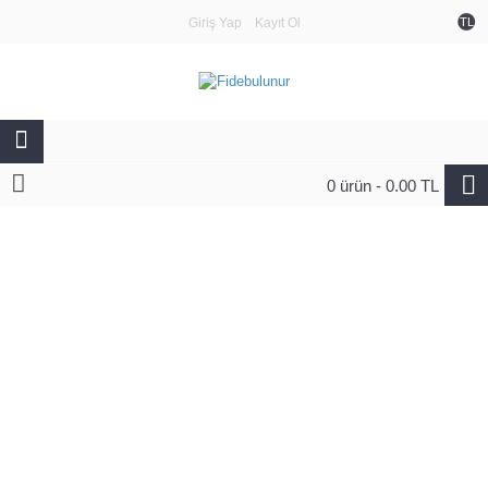
Giriş Yap
Kayıt Ol
TL
0 ürün - 0.00 TL