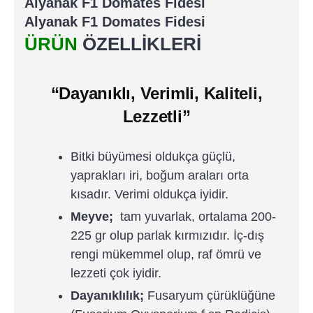
Alyanak F1 Domates Fidesi
Alyanak F1 Domates Fidesi
ÜRÜN
ÖZELLİKLERİ
“Dayanıklı, Verimli, Kaliteli,
Lezzetli”
Bitki büyümesi oldukça güçlü,
yaprakları iri, boğum araları orta
kısadır. Verimi oldukça iyidir.
Meyve;
tam yuvarlak, ortalama 200-
225 gr olup parlak kırmızıdır. İç-dış
rengi mükemmel olup, raf ömrü ve
lezzeti çok iyidir.
Dayanıklılık;
Fusaryum çürüklüğüne