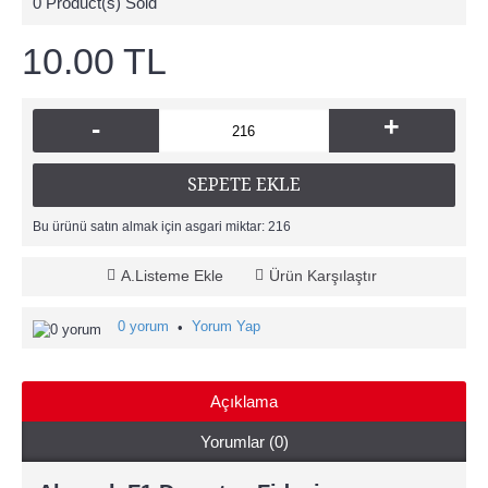
0
Product(s) Sold
10.00 TL
+
-
SEPETE EKLE
Bu ürünü satın almak için asgari miktar: 216
A.Listeme Ekle
Ürün Karşılaştır
0 yorum
Yorum Yap
•
Açıklama
Yorumlar (0)