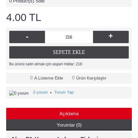
0
Product(s) Sold
4.00 TL
+
-
SEPETE EKLE
Bu ürünü satın almak için asgari miktar: 216
A.Listeme Ekle
Ürün Karşılaştır
0 yorum
Yorum Yap
•
Açıklama
Yorumlar (0)