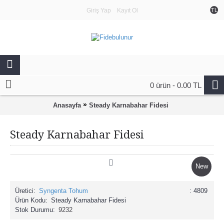
Giriş Yap
Kayıt Ol
TL
0 ürün - 0.00 TL
»
Anasayfa
Steady Karnabahar Fidesi
Steady Karnabahar Fidesi
New
Üretici:
Syngenta Tohum
: 4809
Ürün Kodu:
Steady Karnabahar Fidesi
Stok Durumu:
9232